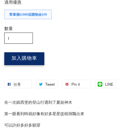
適用優惠
單筆滿$1000送購物金$50
數量
加入購物車
分享
Tweet
Pin it
LINE
在一次鎮西堡的登山行遇到了夏娃神木
第一眼看到時就好像有好多星星從樹洞飄出來
可以許好多好多願望