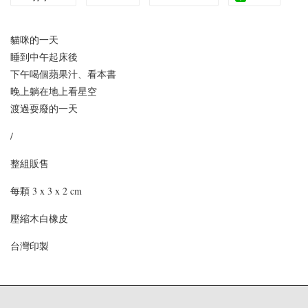
貓咪的一天
睡到中午起床後
下午喝個蘋果汁、看本書
晚上躺在地上看星空
渡過耍廢的一天
/
整組販售
每顆 3 x 3 x 2 cm
壓縮木白橡皮
台灣印製