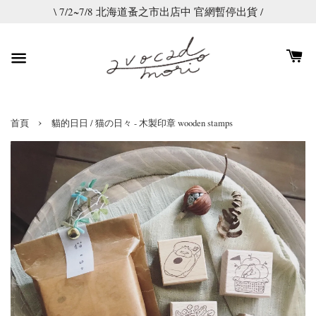
\ 7/2~7/8 北海道蚤之市出店中 官網暫停出貨 /
›
首頁
貓的日日 / 猫の日々 - 木製印章 wooden stamps