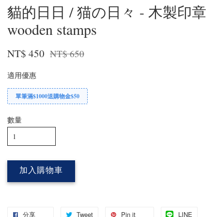
貓的日日 / 猫の日々 - 木製印章
wooden stamps
NT$ 450
NT$ 650
適用優惠
單筆滿$1000送購物金$50
數量
加入購物車
分享
Tweet
Pin it
LINE