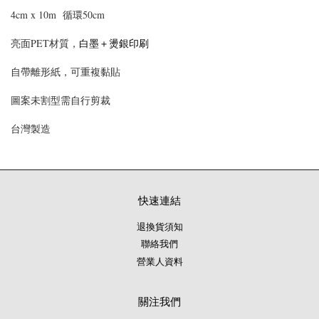
4cm x 10m 循環50cm
白墨＋燙銀印刷
亮面PET材質，
自帶離形紙，可重複黏貼
圖案未割型需自行剪裁
台灣製造
快速連結
退換貨須知
聯絡我們
營業人資料
關注我們